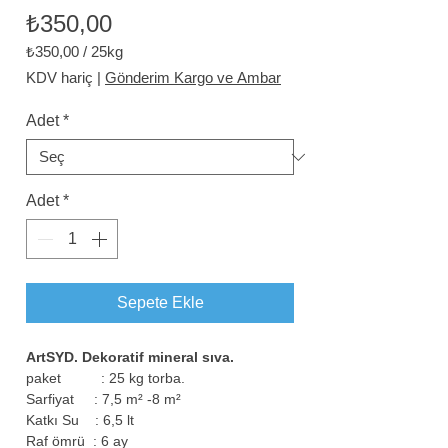
Fiyat
₺350,00
₺350,00
/
25kg
25
KDV hariç
|
Gönderim Kargo ve Ambar
Kilogram
fiyatı
Adet
*
₺350,00
Adet
*
Sepete Ekle
ArtSYD. Dekoratif mineral sıva.
paket : 25 kg torba.
Sarfiyat : 7,5 m² -8 m²
Katkı Su : 6,5 lt
Raf ömrü : 6 ay