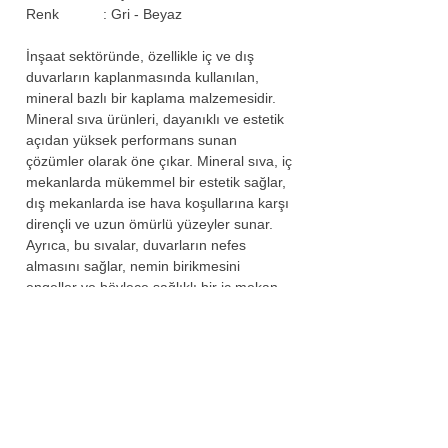
Renk : Gri - Beyaz
İnşaat sektöründe, özellikle iç ve dış
duvarların kaplanmasında kullanılan,
mineral bazlı bir kaplama malzemesidir.
Mineral sıva ürünleri, dayanıklı ve estetik
açıdan yüksek performans sunan
çözümler olarak öne çıkar. Mineral sıva, iç
mekanlarda mükemmel bir estetik sağlar,
dış mekanlarda ise hava koşullarına karşı
dirençli ve uzun ömürlü yüzeyler sunar.
Ayrıca, bu sıvalar, duvarların nefes
almasını sağlar, nemin birikmesini
engeller ve böylece sağlıklı bir iç mekan
ortamı oluşturur. Mineral sıvalar, çevre
dostu olmaları sayesinde sürdürülebilir
yapı projelerinde tercih edilir. Ürünlerimiz,
uygulama kolaylığı ve üstün
performansları ile inşaat projelerinde
mükemmel sonuçlar elde edilmesine
yardımcı olur.