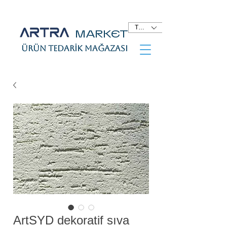
TRY (₺)
MARKET
Ürün tedarik mağazası
ArtSYD dekoratif sıva